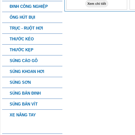
Xem chi tiết
ĐINH CÔNG NGHIỆP
ỐNG HÚT BỤI
TRỤC - RUỘT HƠI
THƯỚC KÉO
THƯỚC KẸP
SÚNG CẢO GỖ
SÚNG KHOAN HƠI
SÚNG SƠN
SÚNG BẮN ĐINH
SÚNG BẮN VÍT
XE NÂNG TAY
PHỤ KIỆN CÔNG NGHIỆP