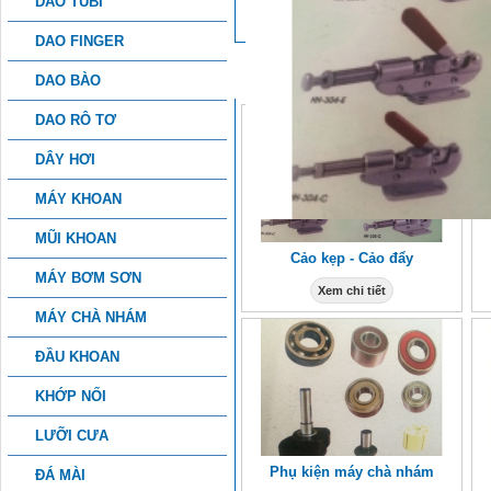
DAO TUBI
DAO FINGER
SẢN PHẨM KHÁC
DAO BÀO
DAO RÔ TƠ
DÂY HƠI
MÁY KHOAN
MŨI KHOAN
Cảo kẹp - Cảo đẩy
MÁY BƠM SƠN
Xem chi tiết
MÁY CHÀ NHÁM
ĐẦU KHOAN
KHỚP NỐI
LƯỠI CƯA
Phụ kiện máy chà nhám
ĐÁ MÀI