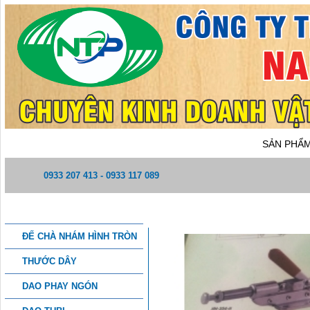
TRANG CHỦ
GIỚI THIỆU
SẢN PHẨ
0933 207 413 - 0933 117 089
DANH MỤC SẢN PHẨM
CẢO KẸP - CẢO ĐẨY
ĐẾ CHÀ NHÁM HÌNH TRÒN
THƯỚC DÂY
DAO PHAY NGÓN
THÔNG TIN CHI TIẾT