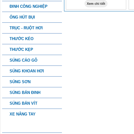
Xem chi tiết
ĐINH CÔNG NGHIỆP
ỐNG HÚT BỤI
TRỤC - RUỘT HƠI
THƯỚC KÉO
THƯỚC KẸP
SÚNG CẢO GỖ
SÚNG KHOAN HƠI
SÚNG SƠN
SÚNG BẮN ĐINH
SÚNG BẮN VÍT
XE NÂNG TAY
PHỤ KIỆN CÔNG NGHIỆP