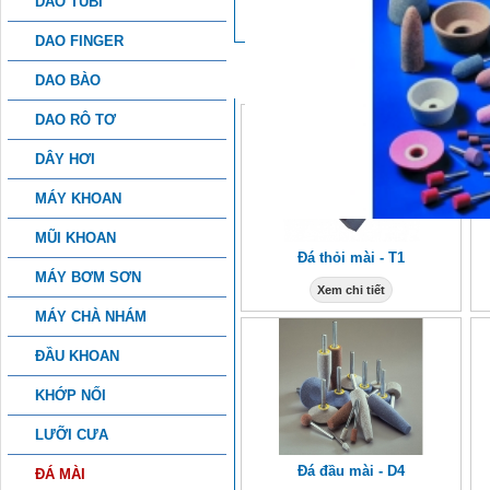
DAO TUBI
DAO FINGER
SẢN PHẨM KHÁC
DAO BÀO
DAO RÔ TƠ
DÂY HƠI
MÁY KHOAN
MŨI KHOAN
Đá thỏi mài - T1
MÁY BƠM SƠN
Xem chi tiết
MÁY CHÀ NHÁM
ĐẦU KHOAN
KHỚP NỐI
LƯỠI CƯA
Đá đầu mài - D4
ĐÁ MÀI