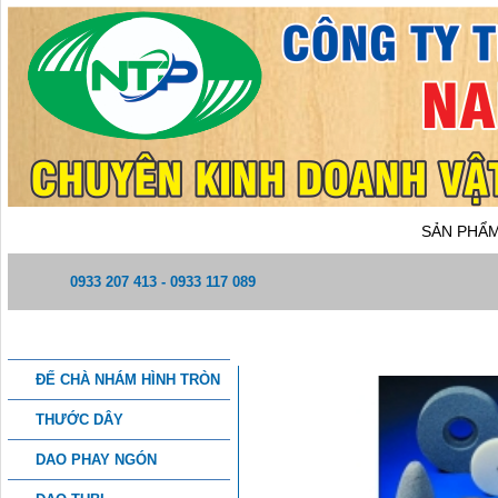
TRANG CHỦ
GIỚI THIỆU
SẢN PHẨ
0933 207 413 - 0933 117 089
DANH MỤC SẢN PHẨM
ĐÁ ĐẦU MÀI - D5
ĐẾ CHÀ NHÁM HÌNH TRÒN
THƯỚC DÂY
DAO PHAY NGÓN
THÔNG TIN CHI TIẾT