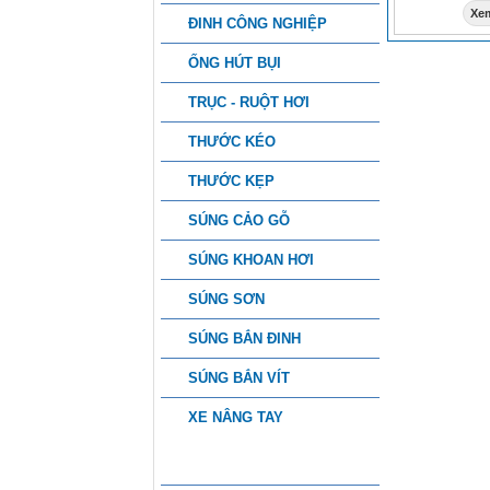
Xem
ĐINH CÔNG NGHIỆP
ỐNG HÚT BỤI
TRỤC - RUỘT HƠI
THƯỚC KÉO
THƯỚC KẸP
SÚNG CẢO GỖ
SÚNG KHOAN HƠI
SÚNG SƠN
SÚNG BẮN ĐINH
SÚNG BẮN VÍT
XE NÂNG TAY
PHỤ KIỆN CÔNG NGHIỆP