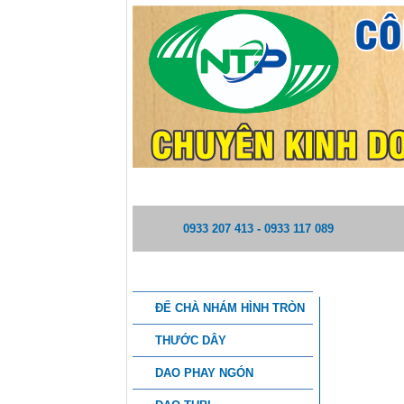
TRANG CHỦ
GIỚI THIỆU
0933 207 413 - 0933 117 089
DANH MỤC SẢN PHẨM
DAO RÔ T
ĐẾ CHÀ NHÁM HÌNH TRÒN
THƯỚC DÂY
DAO PHAY NGÓN
THÔNG TI