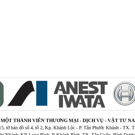
MỘT THÀNH VIÊN THƯƠNG MẠI - DỊCH VỤ - VẬT TƯ 
515, tờ bản đồ số 4, tổ 2, Kp. Khánh Lộc - P. Tân Phước Khánh - TX.
hi Nhánh: KP. Long Bình, P. Khánh Bình, TX. Tân Uyên, Bình Dươ