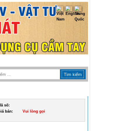
TIN TỨC
LIÊN HỆ
ã số:
iá bán:
Vui lòng gọi