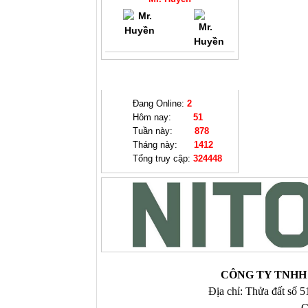
THỐNG KÊ
Đang Online:
2
Hôm nay:
51
Tuần này:
878
Tháng này:
1412
Tổng truy cập:
324448
CÔNG TY TNHH 
Địa chỉ: Thửa đất số 
C