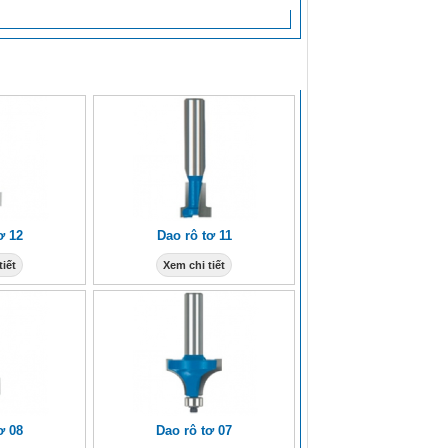
ơ 12
Dao rô tơ 11
tiết
Xem chi tiết
ơ 08
Dao rô tơ 07