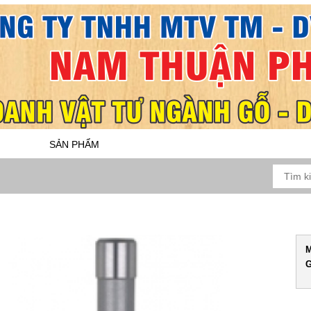
SẢN PHẨM
DỊCH VỤ
BẢO HÀNH
Ơ 14
M
G
N CHI TIẾT