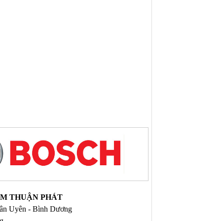
NAM THUẬN PHÁT
 Tân Uyên - Bình Dương
ng