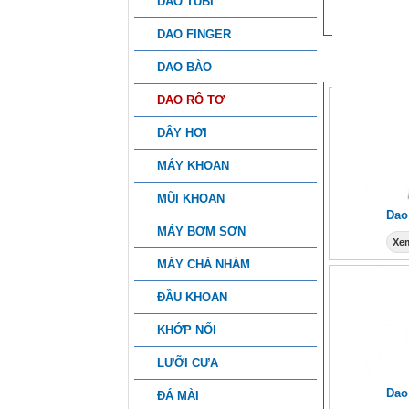
DAO TUBI
DAO FINGER
SẢN PHẨ
DAO BÀO
DAO RÔ TƠ
DÂY HƠI
MÁY KHOAN
MŨI KHOAN
Dao
MÁY BƠM SƠN
Xem
MÁY CHÀ NHÁM
ĐẦU KHOAN
KHỚP NỐI
LƯỠI CƯA
Dao
ĐÁ MÀI