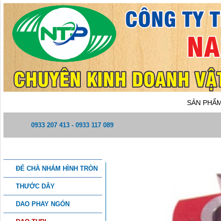
TRANG CHỦ
GIỚI THIỆU
SẢN PHẨ
0933 207 413 - 0933 117 089
DANH MỤC SẢN PHẨM
DAO TUBI 04
ĐẾ CHÀ NHÁM HÌNH TRÒN
THƯỚC DÂY
DAO PHAY NGÓN
THÔNG TIN CHI TIẾT