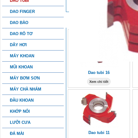
DAO TUBI
DAO FINGER
SẢN PHẨM KHÁC
DAO BÀO
DAO RÔ TƠ
DÂY HƠI
MÁY KHOAN
MŨI KHOAN
Dao tubi 16
MÁY BƠM SƠN
Xem chi tiết
MÁY CHÀ NHÁM
ĐẦU KHOAN
KHỚP NỐI
LƯỠI CƯA
Dao tubi 11
ĐÁ MÀI