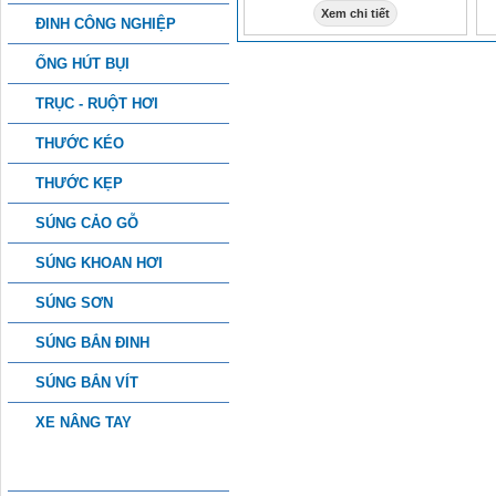
Xem chi tiết
ĐINH CÔNG NGHIỆP
ỐNG HÚT BỤI
TRỤC - RUỘT HƠI
THƯỚC KÉO
THƯỚC KẸP
SÚNG CẢO GỖ
SÚNG KHOAN HƠI
SÚNG SƠN
SÚNG BẮN ĐINH
SÚNG BẮN VÍT
XE NÂNG TAY
PHỤ KIỆN CÔNG NGHIỆP