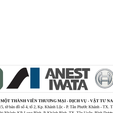
MỘT THÀNH VIÊN THƯƠNG MẠI - DỊCH VỤ - VẬT TƯ 
515, tờ bản đồ số 4, tổ 2, Kp. Khánh Lộc - P. Tân Phước Khánh - TX.
hi Nhánh: KP. Long Bình, P. Khánh Bình, TX. Tân Uyên, Bình Dươ