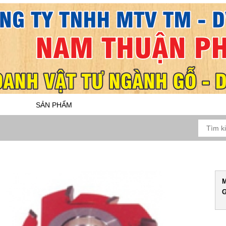
SẢN PHẨM
DỊCH VỤ
BẢO HÀNH
05
M
G
N CHI TIẾT