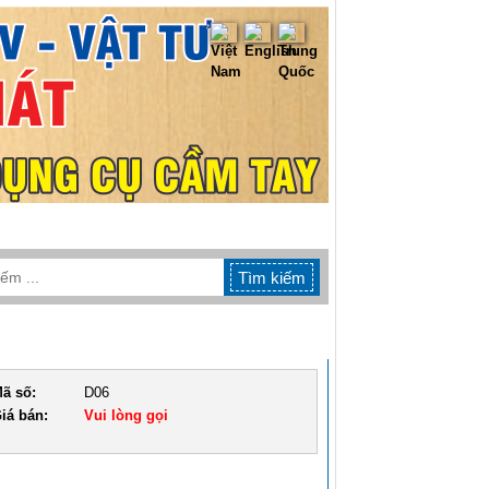
TIN TỨC
LIÊN HỆ
ã số:
D06
iá bán:
Vui lòng gọi