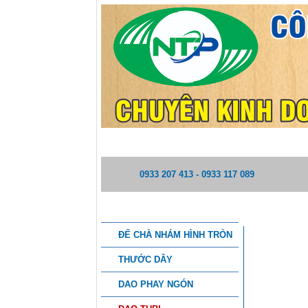
TRANG CHỦ
GIỚI THIỆU
0933 207 413 - 0933 117 089
DANH MỤC SẢN PHẨM
DAO TUBI 
ĐẾ CHÀ NHÁM HÌNH TRÒN
THƯỚC DÂY
DAO PHAY NGÓN
THÔNG TI