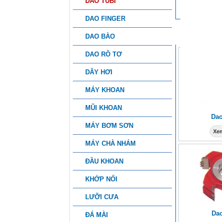
DAO TUBI
DAO FINGER
SẢN PHẨ
DAO BÀO
DAO RÔ TƠ
DÂY HƠI
MÁY KHOAN
MŨI KHOAN
Dao
MÁY BƠM SƠN
Xem
MÁY CHÀ NHÁM
ĐẦU KHOAN
KHỚP NỐI
LƯỠI CƯA
Dao
ĐÁ MÀI