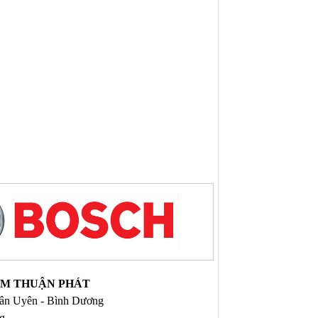
NAM THUẬN PHÁT
 Tân Uyên - Bình Dương
ng