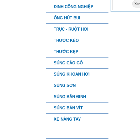
Xem
ĐINH CÔNG NGHIỆP
ỐNG HÚT BỤI
TRỤC - RUỘT HƠI
THƯỚC KÉO
THƯỚC KẸP
SÚNG CẢO GỖ
SÚNG KHOAN HƠI
SÚNG SƠN
SÚNG BẮN ĐINH
SÚNG BẮN VÍT
XE NÂNG TAY
PHỤ KIỆN CÔNG NGHIỆP