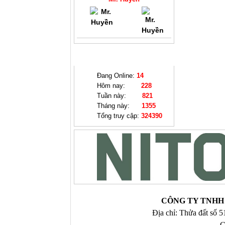
THỐNG KÊ
Đang Online:
14
Hôm nay:
228
Tuần này:
821
Tháng này:
1355
Tổng truy cập:
324390
CÔNG TY TNHH 
Địa chỉ: Thửa đất số 
C