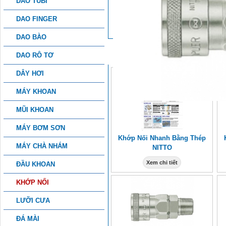
DAO TUBI
THÔNG TIN CHI TIẾT
DAO FINGER
DAO BÀO
SẢN PHẨM KHÁC
DAO RÔ TƠ
DÂY HƠI
MÁY KHOAN
MŨI KHOAN
MÁY BƠM SƠN
Khớp Nối Nhanh Bằng Thép
MÁY CHÀ NHÁM
NITTO
Xem chi tiết
ĐẦU KHOAN
KHỚP NỐI
LƯỠI CƯA
ĐÁ MÀI