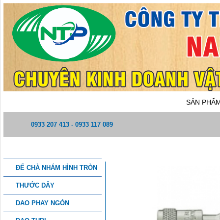
TRANG CHỦ
GIỚI THIỆU
SẢN PHẨ
0933 207 413 - 0933 117 089
DANH MỤC SẢN PHẨM
KHỚP NỐI NHANH BẰNG THÉ
ĐẾ CHÀ NHÁM HÌNH TRÒN
THƯỚC DÂY
DAO PHAY NGÓN