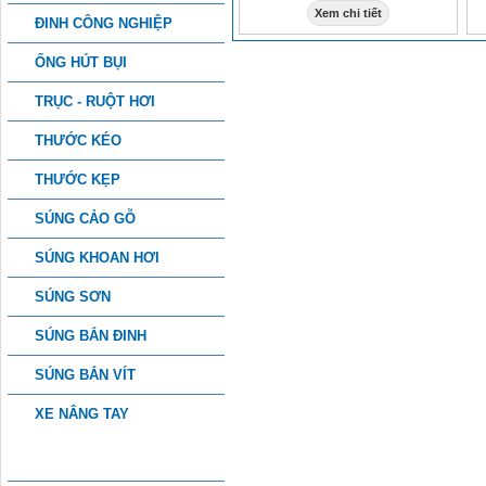
Xem chi tiết
ĐINH CÔNG NGHIỆP
ỐNG HÚT BỤI
TRỤC - RUỘT HƠI
THƯỚC KÉO
THƯỚC KẸP
SÚNG CẢO GỖ
SÚNG KHOAN HƠI
SÚNG SƠN
SÚNG BẮN ĐINH
SÚNG BẮN VÍT
XE NÂNG TAY
PHỤ KIỆN CÔNG NGHIỆP