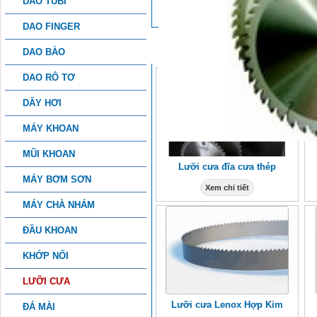
DAO TUBI
DAO FINGER
SẢN PHẨM KHÁC
DAO BÀO
DAO RÔ TƠ
DÂY HƠI
MÁY KHOAN
MŨI KHOAN
Lưỡi cưa đĩa cưa thép
MÁY BƠM SƠN
Xem chi tiết
MÁY CHÀ NHÁM
ĐẦU KHOAN
KHỚP NỐI
LƯỠI CƯA
Lưỡi cưa Lenox Hợp Kim
ĐÁ MÀI