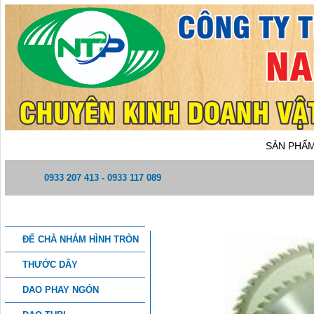
TRANG CHỦ
GIỚI THIỆU
SẢN PHẨ
0933 207 413 - 0933 117 089
DANH MỤC SẢN PHẨM
LƯỠI CƯA ĐĨA CƯA GỖ
ĐẾ CHÀ NHÁM HÌNH TRÒN
THƯỚC DÂY
DAO PHAY NGÓN
THÔNG TIN CHI TIẾT