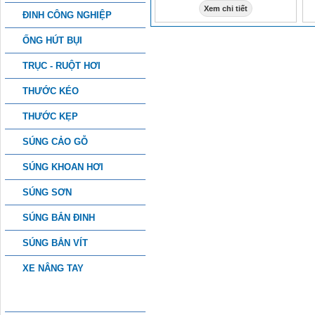
Xem chi tiết
ĐINH CÔNG NGHIỆP
ỐNG HÚT BỤI
TRỤC - RUỘT HƠI
THƯỚC KÉO
THƯỚC KẸP
SÚNG CẢO GỖ
SÚNG KHOAN HƠI
SÚNG SƠN
SÚNG BẮN ĐINH
SÚNG BẮN VÍT
XE NÂNG TAY
PHỤ KIỆN CÔNG NGHIỆP