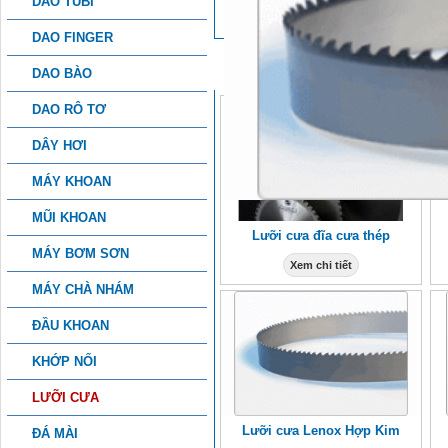
DAO TUBI
DAO FINGER
SẢN PHẨM KHÁC
DAO BÀO
DAO RÔ TƠ
DÂY HƠI
MÁY KHOAN
MŨI KHOAN
Lưỡi cưa đĩa cưa thép
MÁY BƠM SƠN
Xem chi tiết
MÁY CHÀ NHÁM
ĐẦU KHOAN
KHỚP NỐI
LƯỠI CƯA
Lưỡi cưa Lenox Hợp Kim
ĐÁ MÀI