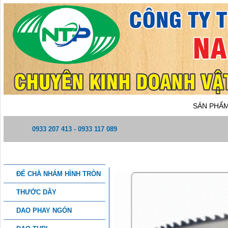
TRANG CHỦ
GIỚI THIỆU
SẢN PHẨ
0933 207 413 - 0933 117 089
DANH MỤC SẢN PHẨM
LƯỠI CƯA LENOX LXP
ĐẾ CHÀ NHÁM HÌNH TRÒN
THƯỚC DÂY
DAO PHAY NGÓN
THÔNG TIN CHI TIẾT