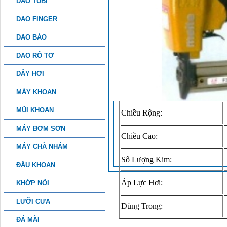
DAO TUBI
MÁY BẮN ĐINH MEITE F32
DAO FINGER
DAO BÀO
Tên Máy:
DAO RÔ TƠ
Trọng Lượng:
DÂY HƠI
Chiều Dài:
MÁY KHOAN
MŨI KHOAN
Chiều Rộng:
MÁY BƠM SƠN
Chiều Cao:
MÁY CHÀ NHÁM
Số Lượng Kim:
ĐẦU KHOAN
Áp Lực Hơi:
KHỚP NỐI
LƯỠI CƯA
Dùng Trong:
ĐÁ MÀI