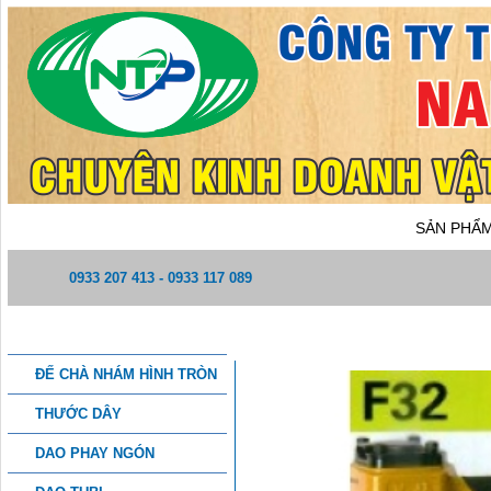
TRANG CHỦ
GIỚI THIỆU
SẢN PHẨ
0933 207 413 - 0933 117 089
DANH MỤC SẢN PHẨM
MÁY BẮN ĐINH MEITE F32
ĐẾ CHÀ NHÁM HÌNH TRÒN
THƯỚC DÂY
DAO PHAY NGÓN
THÔNG TIN CHI TIẾT