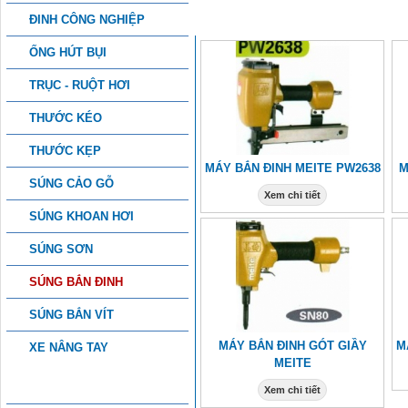
SẢN PHẨM KHÁC
ĐINH CÔNG NGHIỆP
ỐNG HÚT BỤI
TRỤC - RUỘT HƠI
THƯỚC KÉO
THƯỚC KẸP
MÁY BẮN ĐINH MEITE PW2638
M
SÚNG CẢO GỖ
Xem chi tiết
SÚNG KHOAN HƠI
SÚNG SƠN
SÚNG BẮN ĐINH
SÚNG BẮN VÍT
MÁY BẮN ĐINH GÓT GIẦY
M
XE NÂNG TAY
MEITE
PHỤ KIỆN CÔNG NGHIỆP
Xem chi tiết