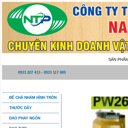
TRANG CHỦ
GIỚI THIỆU
SẢN PHẨ
0933 207 413 - 0933 117 089
DANH MỤC SẢN PHẨM
MÁY BẮN ĐINH MEITE PW263
ĐẾ CHÀ NHÁM HÌNH TRÒN
THƯỚC DÂY
DAO PHAY NGÓN
THÔNG TIN CHI TIẾT