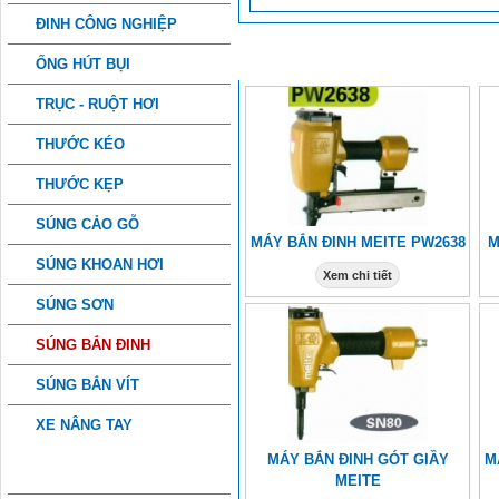
ĐINH CÔNG NGHIỆP
SẢN PHẨM KHÁC
ỐNG HÚT BỤI
TRỤC - RUỘT HƠI
THƯỚC KÉO
THƯỚC KẸP
SÚNG CẢO GỖ
MÁY BẮN ĐINH MEITE PW2638
M
SÚNG KHOAN HƠI
Xem chi tiết
SÚNG SƠN
SÚNG BẮN ĐINH
SÚNG BẮN VÍT
XE NÂNG TAY
MÁY BẮN ĐINH GÓT GIẦY
M
PHỤ KIỆN CÔNG NGHIỆP
MEITE