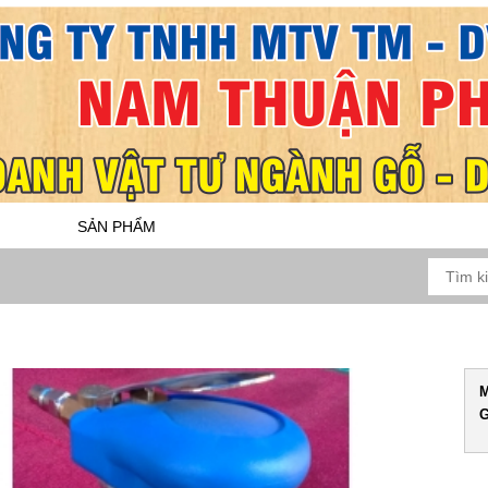
SẢN PHẨM
DỊCH VỤ
BẢO HÀNH
 NHÁM MS02
M
G
N CHI TIẾT