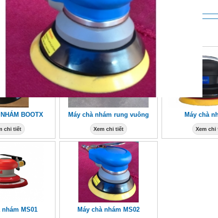
M KHÁC
 NHÁM BOOTX
Máy chà nhám rung vuông
Máy chà n
 chi tiết
Xem chi tiết
Xem chi 
à nhám MS01
Máy chà nhám MS02