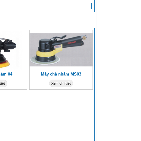
hám 04
Máy chà nhám MS03
tiết
Xem chi tiết