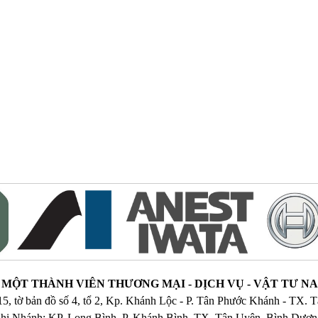
MỘT THÀNH VIÊN THƯƠNG MẠI - DỊCH VỤ - VẬT TƯ 
515, tờ bản đồ số 4, tổ 2, Kp. Khánh Lộc - P. Tân Phước Khánh - TX.
hi Nhánh: KP. Long Bình, P. Khánh Bình, TX. Tân Uyên, Bình Dươ