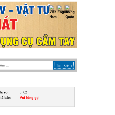
TIN TỨC
LIÊN HỆ
ã số:
cn02
iá bán:
Vui lòng gọi