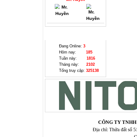
THỐNG KÊ
Đang Online:
3
Hôm nay:
185
Tuần này:
1816
Tháng này:
2102
Tổng truy cập:
325138
CÔNG TY TNHH 
Địa chỉ: Thửa đất số 
C