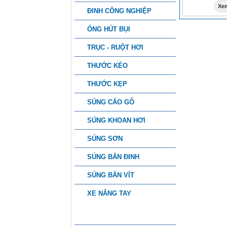
Xem
ĐINH CÔNG NGHIỆP
ỐNG HÚT BỤI
TRỤC - RUỘT HƠI
THƯỚC KÉO
THƯỚC KẸP
SÚNG CẢO GỖ
SÚNG KHOAN HƠI
SÚNG SƠN
SÚNG BẮN ĐINH
SÚNG BẮN VÍT
XE NÂNG TAY
PHỤ KIỆN CÔNG NGHIỆP