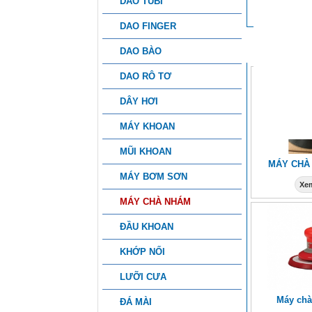
DAO TUBI
DAO FINGER
SẢN PHẨ
DAO BÀO
DAO RÔ TƠ
DÂY HƠI
MÁY KHOAN
MŨI KHOAN
MÁY CHÀ
MÁY BƠM SƠN
Xem
MÁY CHÀ NHÁM
ĐẦU KHOAN
KHỚP NỐI
LƯỠI CƯA
Máy ch
ĐÁ MÀI