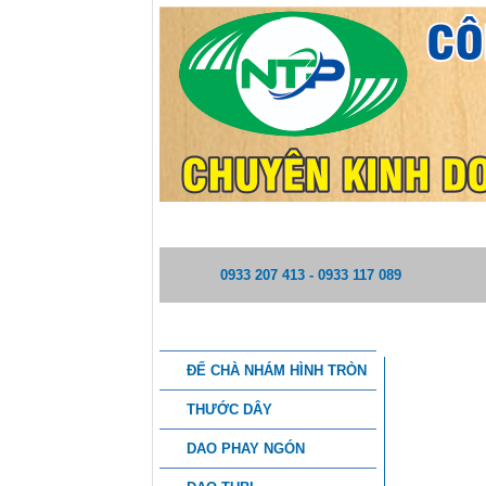
TRANG CHỦ
GIỚI THIỆU
0933 207 413 - 0933 117 089
DANH MỤC SẢN PHẨM
MÁY CHÀ
ĐẾ CHÀ NHÁM HÌNH TRÒN
THƯỚC DÂY
DAO PHAY NGÓN
THÔNG TI