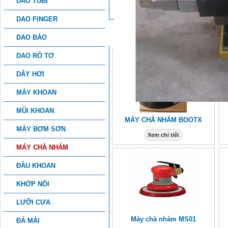
DAO TUBI
DAO FINGER
SẢN PHẨM KHÁC
DAO BÀO
DAO RÔ TƠ
DÂY HƠI
MÁY KHOAN
MŨI KHOAN
MÁY CHÀ NHÁM BOOTX
MÁY BƠM SƠN
Xem chi tiết
MÁY CHÀ NHÁM
ĐẦU KHOAN
KHỚP NỐI
LƯỠI CƯA
Máy chà nhám MS01
ĐÁ MÀI