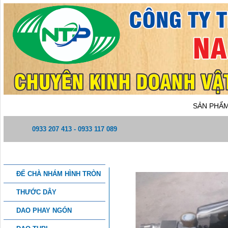
TRANG CHỦ
GIỚI THIỆU
SẢN PHẨ
0933 207 413 - 0933 117 089
DANH MỤC SẢN PHẨM
MÁY CHÀ NHÁM RUNG VUÔ
ĐẾ CHÀ NHÁM HÌNH TRÒN
THƯỚC DÂY
DAO PHAY NGÓN
THÔNG TIN CHI TIẾT