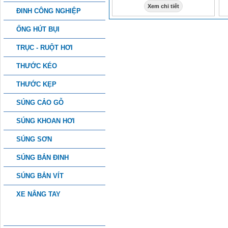
Xem chi tiết
ĐINH CÔNG NGHIỆP
ỐNG HÚT BỤI
TRỤC - RUỘT HƠI
THƯỚC KÉO
THƯỚC KẸP
SÚNG CẢO GỖ
SÚNG KHOAN HƠI
SÚNG SƠN
SÚNG BẮN ĐINH
SÚNG BẮN VÍT
XE NÂNG TAY
PHỤ KIỆN CÔNG NGHIỆP