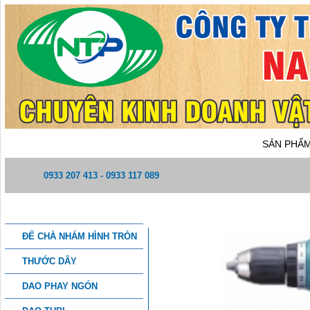
TRANG CHỦ
GIỚI THIỆU
SẢN PHẨ
0933 207 413 - 0933 117 089
DANH MỤC SẢN PHẨM
MÁY KHOAN
ĐẾ CHÀ NHÁM HÌNH TRÒN
THƯỚC DÂY
DAO PHAY NGÓN
THÔNG TIN CHI TIẾT