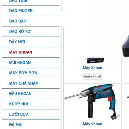
DAO TUBI
DAO FINGER
SẢN PHẨM KHÁC
DAO BÀO
DAO RÔ TƠ
DÂY HƠI
MÁY KHOAN
MŨI KHOAN
Máy khoan
MÁY BƠM SƠN
Xem chi tiết
MÁY CHÀ NHÁM
ĐẦU KHOAN
KHỚP NỐI
LƯỠI CƯA
Máy khoan
ĐÁ MÀI