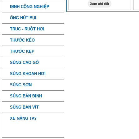
Xem chi tiết
ĐINH CÔNG NGHIỆP
ỐNG HÚT BỤI
TRỤC - RUỘT HƠI
THƯỚC KÉO
THƯỚC KẸP
SÚNG CẢO GỖ
SÚNG KHOAN HƠI
SÚNG SƠN
SÚNG BẮN ĐINH
SÚNG BẮN VÍT
XE NÂNG TAY
PHỤ KIỆN CÔNG NGHIỆP