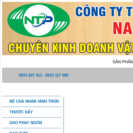
TRANG CHỦ
GIỚI THIỆU
SẢN PHẨ
0933 207 413 - 0933 117 089
DANH MỤC SẢN PHẨM
MŨI KHOAN CÓ REN
ĐẾ CHÀ NHÁM HÌNH TRÒN
THƯỚC DÂY
DAO PHAY NGÓN
THÔNG TIN CHI TIẾT