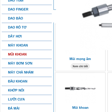
DAO TUBI
DAO FINGER
SẢN PHẨM KHÁC
DAO BÀO
DAO RÔ TƠ
DÂY HƠI
MÁY KHOAN
MŨI KHOAN
Mũi mọng âm
MÁY BƠM SƠN
Xem chi tiết
MÁY CHÀ NHÁM
ĐẦU KHOAN
KHỚP NỐI
LƯỠI CƯA
Mũi khoan
ĐÁ MÀI