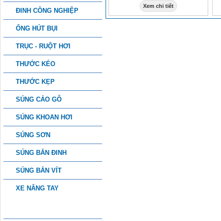
Xem chi tiết
ĐINH CÔNG NGHIỆP
ỐNG HÚT BỤI
TRỤC - RUỘT HƠI
THƯỚC KÉO
THƯỚC KẸP
SÚNG CẢO GỖ
SÚNG KHOAN HƠI
SÚNG SƠN
SÚNG BẮN ĐINH
SÚNG BẮN VÍT
XE NÂNG TAY
PHỤ KIỆN CÔNG NGHIỆP