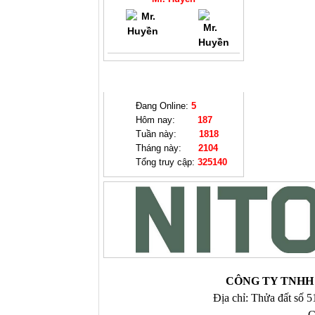
THỐNG KÊ
Đang Online:
5
Hôm nay:
187
Tuần này:
1818
Tháng này:
2104
Tổng truy cập:
325140
CÔNG TY TNHH 
Địa chỉ: Thửa đất số 
C