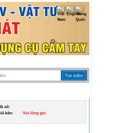
TIN TỨC
LIÊN HỆ
ã số:
iá bán:
Vui lòng gọi