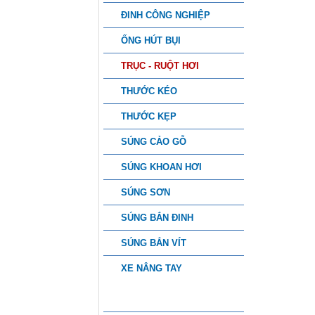
ĐINH CÔNG NGHIỆP
ỐNG HÚT BỤI
TRỤC - RUỘT HƠI
THƯỚC KÉO
THƯỚC KẸP
SÚNG CẢO GỖ
SÚNG KHOAN HƠI
SÚNG SƠN
SÚNG BẮN ĐINH
SÚNG BẮN VÍT
XE NÂNG TAY
PHỤ KIỆN CÔNG NGHIỆP