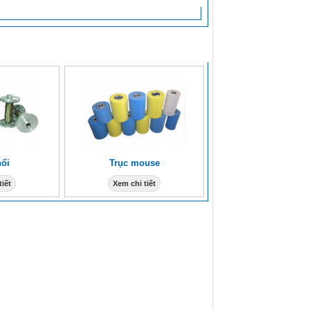
hổi
Trục mouse
tiết
Xem chi tiết