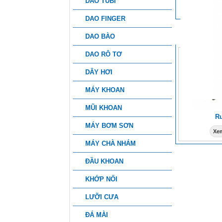
DAO TUBI
DAO FINGER
SẢN PHẨ
DAO BÀO
DAO RÔ TƠ
DÂY HƠI
MÁY KHOAN
MŨI KHOAN
Ru
MÁY BƠM SƠN
Xem
MÁY CHÀ NHÁM
ĐẦU KHOAN
KHỚP NỐI
LƯỠI CƯA
ĐÁ MÀI