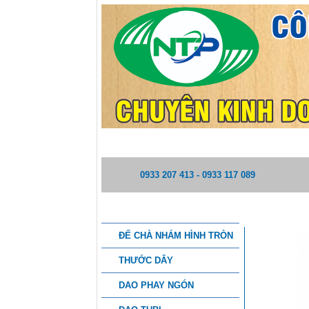
TRANG CHỦ
GIỚI THIỆU
0933 207 413 - 0933 117 089
DANH MỤC SẢN PHẨM
RUỘT HƠI
ĐẾ CHÀ NHÁM HÌNH TRÒN
THƯỚC DÂY
DAO PHAY NGÓN
THÔNG TI