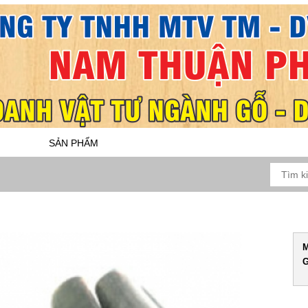
SẢN PHẨM
DỊCH VỤ
BẢO HÀNH
M
G
N CHI TIẾT