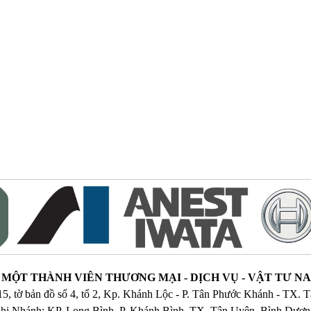
MỘT THÀNH VIÊN THƯƠNG MẠI - DỊCH VỤ - VẬT TƯ 
515, tờ bản đồ số 4, tổ 2, Kp. Khánh Lộc - P. Tân Phước Khánh - TX.
hi Nhánh: KP. Long Bình, P. Khánh Bình, TX. Tân Uyên, Bình Dươ