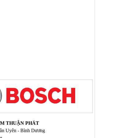
NAM THUẬN PHÁT
 Tân Uyên - Bình Dương
ng