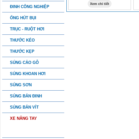
Xem chi tiết
ĐINH CÔNG NGHIỆP
ỐNG HÚT BỤI
TRỤC - RUỘT HƠI
THƯỚC KÉO
THƯỚC KẸP
SÚNG CẢO GỖ
SÚNG KHOAN HƠI
SÚNG SƠN
SÚNG BẮN ĐINH
SÚNG BẮN VÍT
XE NÂNG TAY
PHỤ KIỆN CÔNG NGHIỆP