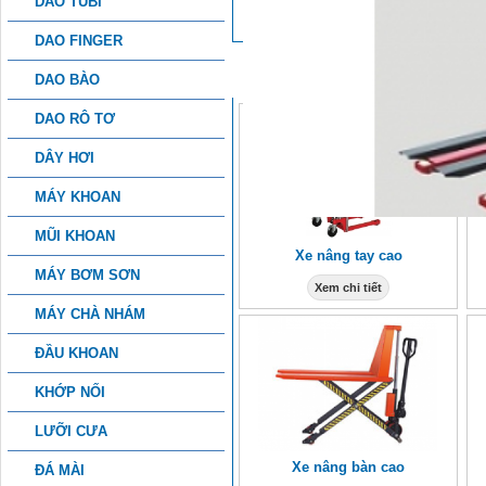
DAO TUBI
DAO FINGER
SẢN PHẨM KHÁC
DAO BÀO
DAO RÔ TƠ
DÂY HƠI
MÁY KHOAN
MŨI KHOAN
Xe nâng tay cao
MÁY BƠM SƠN
Xem chi tiết
MÁY CHÀ NHÁM
ĐẦU KHOAN
KHỚP NỐI
LƯỠI CƯA
Xe nâng bàn cao
ĐÁ MÀI