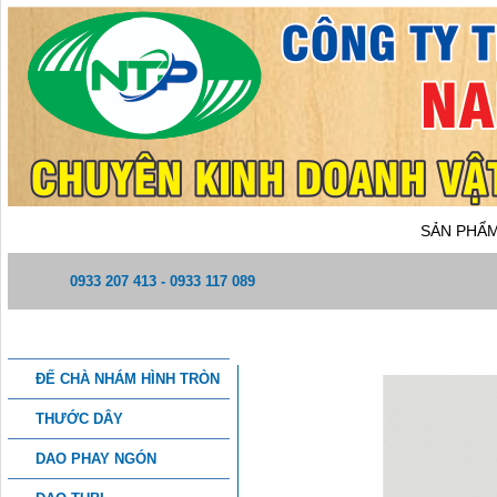
TRANG CHỦ
GIỚI THIỆU
SẢN PHẨ
0933 207 413 - 0933 117 089
DANH MỤC SẢN PHẨM
XE NÂNG TAY CAO 3 TẤN
ĐẾ CHÀ NHÁM HÌNH TRÒN
THƯỚC DÂY
DAO PHAY NGÓN
THÔNG TIN CHI TIẾT